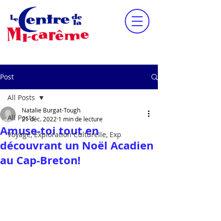
Post
All Posts
Natalie Burgat-Tough
All Posts
21 déc. 2022
1 min de lecture
Amuse-toi tout en
Voyage, Exploration Culturelle, Exp
découvrant un Noël Acadien
au Cap-Breton!