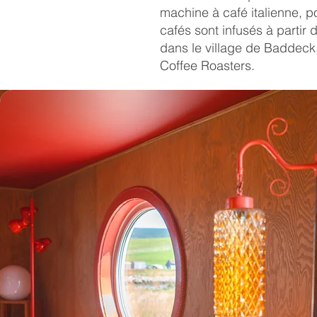
machine à café italienne, 
cafés sont infusés à partir
dans le village de Baddeck,
Coffee Roasters.