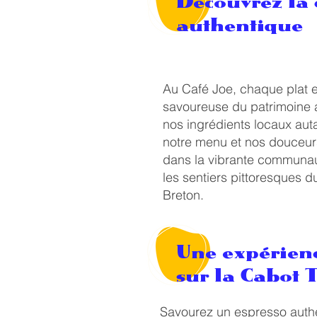
Découvrez la
authentique
Au Café Joe, chaque plat e
savoureuse du patrimoine ac
nos ingrédients locaux aut
notre menu et nos douceurs 
dans la vibrante communa
les sentiers pittoresques 
Breton.
Une expérien
sur la Cabot 
Savourez un espresso authe