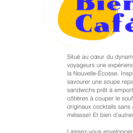
Bie
Caf
Situé au cœur du dynami
voyageurs une expérience 
la Nouvelle-Écosse. Inspi
savourer une soupe repa
sandwichs prêt à emporte
côtières à couper le sou
originaux cocktails sans
mélasse! Et bien d’autre
Laissez-vous envelopper 