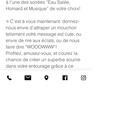
à l’une des soirées “Eau Salée,
Homard et Musique” de votre choix!
⭐️ C’est à vous maintenant: donnez-
nous envie d’attraper un mouchoir
tellement votre message est cute, ou
envie de rire aux éclats, ou de nous
faire dire “WOOOWWW”!
Profitez, amusez-vous, et courez la
chance de créer un superbe sourire
dans votre entourage grâce à ce
fabuleux cadeau (ou faites-vous
plaisir)!
IMPORTANT : Veuillez ajouter votre
commentaire au plus tard à 23 h 59
HNA le dimanche 24 juillet 2022.
Veuillez également consulter le
règlement du concours
ici
.
IMPORTANT
: Veuillez “Liker” et laisser