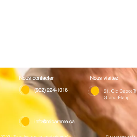
Nous contacter
Nous visitez
(902) 224-1016
51, Old Cabot Tra
Grand-Étang
info@micareme.ca
023 | Tous les droits sont réservés.