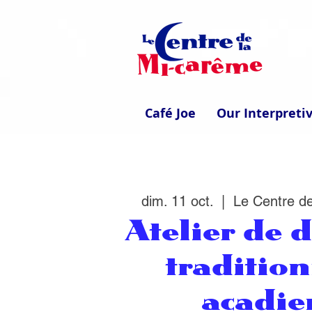
Café Joe
Our Interpreti
dim. 11 oct.
  |  
Le Centre d
Atelier de d
traditio
acadie