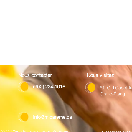
Nous contacter
Nous visitez
(902) 224-1016
51, Old Cabot Tra
Grand-Étang
info@micareme.ca
023 | Tous les droits sont réservés.