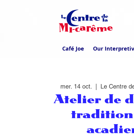
Café Joe
Our Interpreti
mer. 14 oct.
  |  
Le Centre d
Atelier de d
traditio
acadie