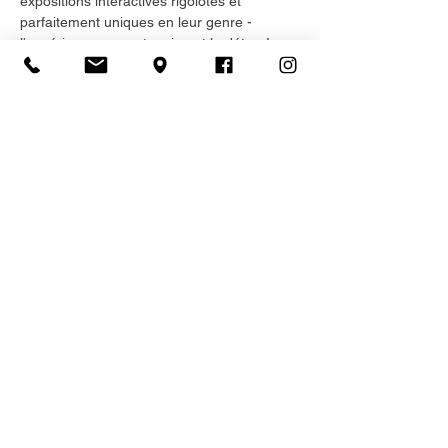
expositions interactives rigolotes et 
parfaitement uniques en leur genre - 
l'expérience en vaut vraiment le détour! 
Inscription
Vente expirée
Type de billet
Admission générale
Plus d'info
Prix
25,00 $
+3,75 $ HST
+ 0,72 $ de frais de billetterie