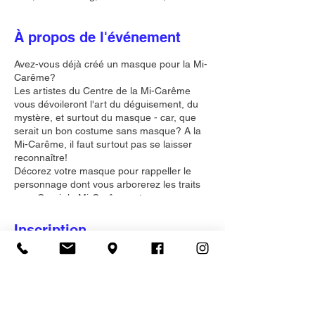
À propos de l'événement
Avez-vous déjà créé un masque pour la Mi-
Carême?
Les artistes du Centre de la Mi-Carême
vous dévoileront l'art du déguisement, du
mystère, et surtout du masque - car, que
serait un bon costume sans masque? A la
Mi-Carême, il faut surtout pas se laisser
reconnaître!
Décorez votre masque pour rappeller le
personnage dont vous arborerez les traits
pour Courir la Mi-Carême, et ramenez un
magnifique souvenir original de votre visite!
Après l'atelier, poursuivez votre journée sur
Inscription
une note créative en profitant d'une visite
du Centre, et laissez-vous
raconterl'incroyable histoire de la tradition
Vente expirée
de la Mi-Carême, dévoilée par des
expositions interactives rigolotes et
Type de billet
parfaitement uniques en leur genre -