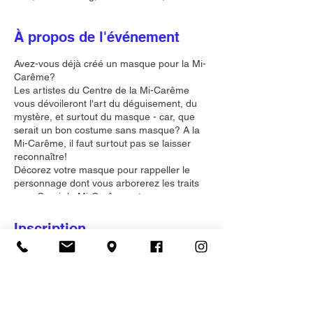
À propos de l'événement
Avez-vous déjà créé un masque pour la Mi-
Carême?
Les artistes du Centre de la Mi-Carême
vous dévoileront l'art du déguisement, du
mystère, et surtout du masque - car, que
serait un bon costume sans masque? A la
Mi-Carême, il faut surtout pas se laisser
reconnaître!
Décorez votre masque pour rappeller le
personnage dont vous arborerez les traits
pour Courir la Mi-Carême, et ramenez un
magnifique souvenir original de votre visite!
Après l'atelier, poursuivez votre journée sur
Inscription
une note créative en profitant d'une visite
du Centre, et laissez-vous
raconterl'incroyable histoire de la tradition
Vente expirée
de la Mi-Carême, dévoilée par des
expositions interactives rigolotes et
Type de billet
parfaitement uniques en leur genre -