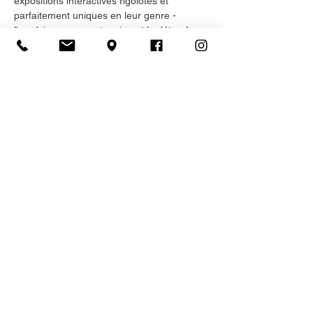
expositions interactives rigolotes et 
parfaitement uniques en leur genre - 
l'expérience en vaut vraiment le détour! 
Inscription
Vente expirée
Type de billet
Admission générale
Plus d'info
Prix
25,00 $
+3,75 $ HST
+ 0,72 $ de frais de billetterie