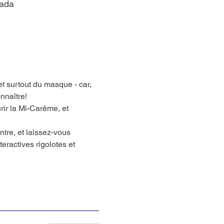
nada
t surtout du masque - car, 
nnaître!
ir la Mi-Carême, et 
ntre, et laissez-vous 
eractives rigolotes et 