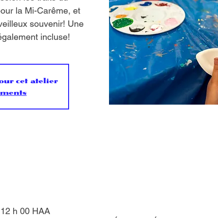
our la Mi-Carême, et
veilleux souvenir! Une
également incluse!
our cet atelier
ements
– 12 h 00 HAA