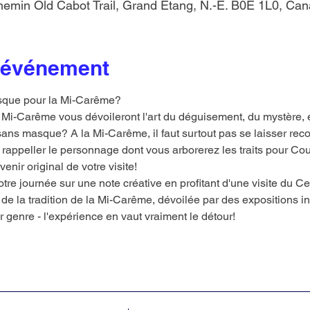
emin Old Cabot Trail, Grand Étang, N.-É. B0E 1L0, Ca
l'événement
sque pour la Mi-Carême? 
 Mi-Carême vous dévoileront l'art du déguisement, du mystère, e
ans masque? A la Mi-Carême, il faut surtout pas se laisser reco
appeller le personnage dont vous arborerez les traits pour Cour
ir original de votre visite!
otre journée sur une note créative en profitant d'une visite du Ce
 de la tradition de la Mi-Carême, dévoilée par des expositions int
 genre - l'expérience en vaut vraiment le détour! 