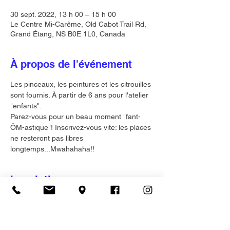
30 sept. 2022, 13 h 00 – 15 h 00
Le Centre Mi-Carême, Old Cabot Trail Rd,
Grand Étang, NS B0E 1L0, Canada
À propos de l'événement
Les pinceaux, les peintures et les citrouilles 
sont fournis. À partir de 6 ans pour l'atelier 
"enfants".
Parez-vous pour un beau moment "fant-
ÔM-astique"! Inscrivez-vous vite: les places 
ne resteront pas libres 
longtemps...Mwahahaha!!
Inscription
Vente expirée
Type de billet