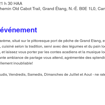
 21 h 30 HAA
emin Old Cabot Trail, Grand Étang, N.-É. B0E 1L0, Ca
l'événement
rème, situé sur le pittoresque port de pêche de Grand Etang, et 
 cuisiné selon la tradition, servi avec des légumes et du pain l
et laissez vous porter par les contes acadiens et la musique lo
ante ambiance de partage vous attend, agrémentée des splendid
llement inoubliable!
udis, Vendredis, Samedis, Dimanches de Juillet et Aout - ne rat