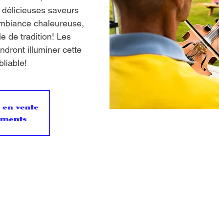
 délicieuses saveurs
mbiance chaleureuse,
e de tradition! Les
ndront illuminer cette
bliable!
s en vente
ements