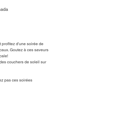
nada
profitez d'une soirée de 
ocaux. Goutez à ces saveurs 
cale!
es couchers de soleil sur 
ez pas ces soirées 