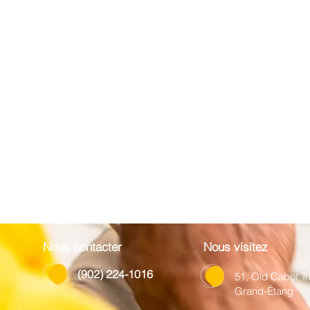
Nous contacter
Nous visitez
(902) 224-1016
51, Old Cabot Tra
Grand-Étang