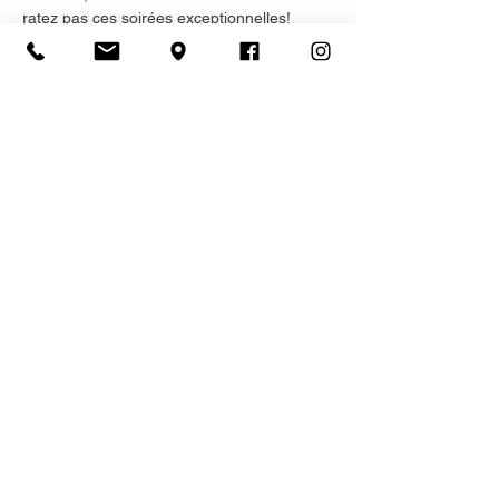
ratez pas ces soirées exceptionnelles!
Inscription
Vente expirée
Type de billet
Admission générale
Plus d'info
Prix
75,00 $
+11,25 $ HST
+ 2,16 $ de frais de billetterie