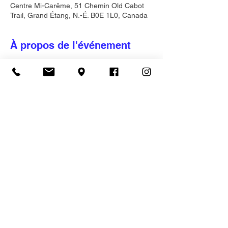
Centre Mi-Carême, 51 Chemin Old Cabot
Trail, Grand Étang, N.-É. B0E 1L0, Canada
À propos de l'événement
Venez au Centre de la Mi-Carème, situé sur
le pittoresque port de pêche de Grand
Etang, et profitez d'une soirée de
dégustation de homard frais, cuisiné selon
la tradition, servi avec des légumes et du
pain locaux. Goutez à ces saveurs
déléctablement acadiennes, et laissez vous
porter par les contes acadiens et la
musique locale!
Une chaleureuse et entraînante ambiance
de partage vous attend, agrémentée des
splendides couchers de soleil sur l'océan.
Une expérience réellement inoubliable!
Venez nous rejoindre les Jeudis, Vendredis,
Samedis, Dimanches de Juillet et Aout - ne
ratez pas ces soirées exceptionnelles!