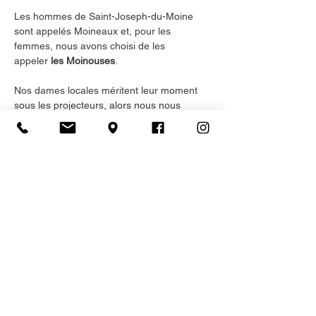
Les hommes de Saint-Joseph-du-Moine 
sont appelés Moineaux
et, pour les 
femmes, nous avons choisi de les 
appeler 
les Moinouses
.
Nos dames locales méritent leur moment 
sous les projecteurs, alors nous nous 
sommes associés à quelques-unes d’entre 
elles pour offrir deux vendredis soirs 
relaxants. La semaine dernière, Elyse 
Delaney est venue nous bercer de sa 
musique. Le 29 août, venez écouter 
Adèle 
Deveaux
 jouer de la guitare et chanter.
Il y aura aussi du café, du thé et des 
gâteries. Les places sont limitées  alors ne 
manquez pas votre chance !