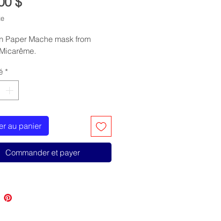
Prix
00 $
xe
n Paper Mache mask from
 Micarême.
é
*
er au panier
Commander et payer